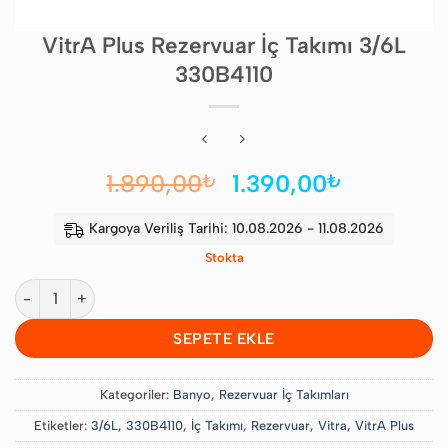
VitrA Plus Rezervuar İç Takımı 3/6L
330B4110
Orijinal
Şu
1.890,00
1.390,00
₺
₺
fiyat:
andaki
1.890,00₺.
fiyat:
Kargoya Veriliş Tarihi: 10.08.2026 - 11.08.2026
1.390,00
Stokta
VitrA Plus Rezervuar İç Takımı 3/6L 330B4110 adet
SEPETE EKLE
Kategoriler:
Banyo
,
Rezervuar İç Takımları
Etiketler:
3/6L
,
330B4110
,
İç Takımı
,
Rezervuar
,
Vitra
,
VitrA Plus