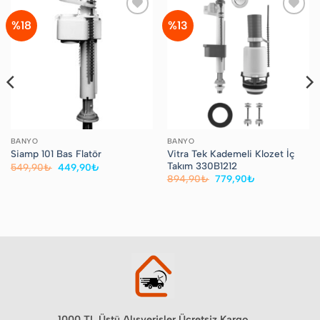
%18
%13
Favorilere
Favorilere
Ekle
Ekle
BANYO
BANYO
Vitra Tek Kademeli Klozet İç
Siamp 101 Bas Flatör
Takım 330B1212
Orijinal
Şu
549,90
₺
449,90
₺
fiyat:
andaki
Orijinal
Şu
894,90
₺
779,90
₺
549,90₺.
fiyat:
fiyat:
andaki
449,90₺.
894,90₺.
fiyat:
779,90₺.
1000 TL Üstü Alışverişler Ücretsiz Kargo