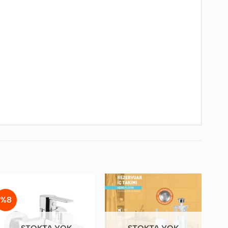
%8
Favorilere
Favorilere
Ekle
Ekle