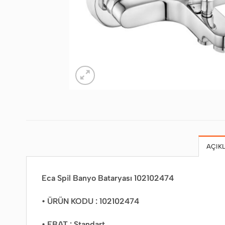
AÇIK
Eca Spil Banyo Bataryası 102102474
• ÜRÜN KODU : 102102474
• EBAT : Standart