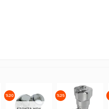
%20
%25
Favorilere
Favorilere
Ekle
Ekle