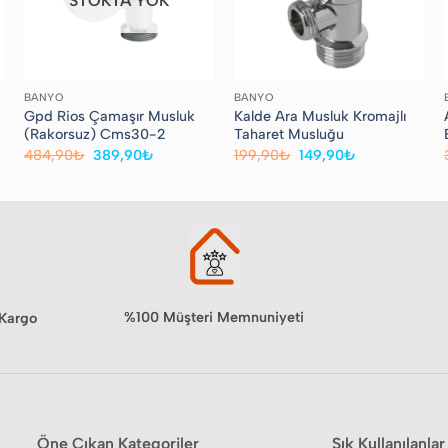
STOKTA YOK
BANYO
BANYO
Gpd Rios Çamaşır Musluk
Kalde Ara Musluk Kromajlı
(Rakorsuz) Cms30-2
Taharet Musluğu
Orijinal
Şu
Orijinal
Şu
484,90
₺
389,90
₺
199,90
₺
149,90
₺
fiyat:
andaki
fiyat:
andaki
484,90₺.
fiyat:
199,90₺.
fiyat:
₺.
389,90₺.
149,90₺.
%100 Müşteri Memnuniyeti
 Kargo
Öne Çıkan Kategoriler
Sık Kullanılanlar