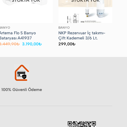
STOKTA YOK
STOKTA YOK
BANYO
BANYO
Artema Flo S Banyo
NKP Rezervuar İç takımı-
Bataryası A41937
Çift Kademeli 3/6 Lt.
Orijinal
Şu
3.449,90
₺
3.190,00
₺
299,00
₺
fiyat:
andaki
3.449,90₺.
fiyat:
3.190,00₺.
100% Güvenli Ödeme