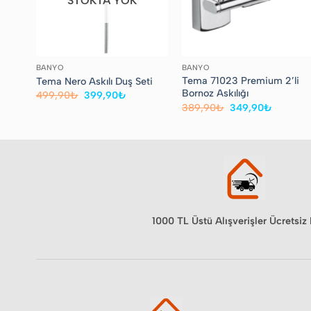
STOKTA YOK
BANYO
BANYO
Tema 71023 Premium 2’li
Tema Nero Askılı Duş Seti
Bornoz Askılığı
Orijinal
Şu
499,90
₺
399,90
₺
fiyat:
andaki
Orijinal
Şu
389,90
₺
349,90
₺
499,90₺.
fiyat:
fiyat:
andaki
399,90₺.
389,90₺.
fiyat:
349,90
1000 TL Üstü Alışverişler Ücretsiz