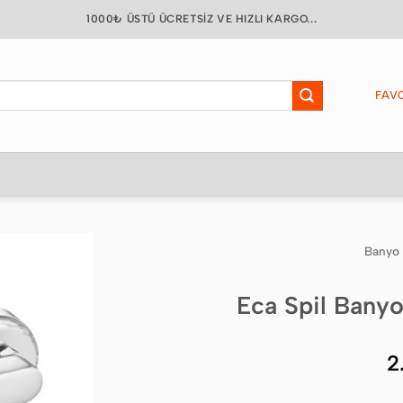
1000₺ ÜSTÜ ÜCRETSIZ VE HIZLI KARGO...
FAVO
Banyo
Favorilere
Eca Spil Bany
Ekle
2