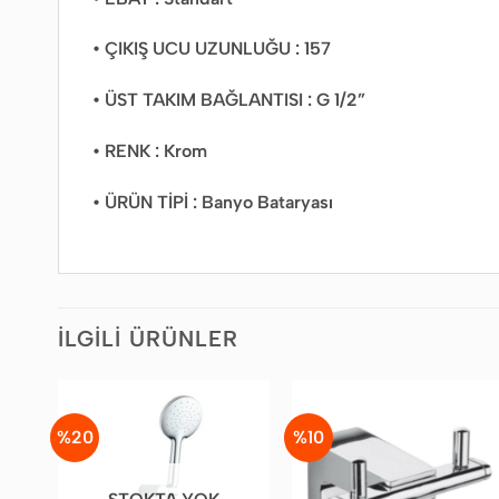
• ÇIKIŞ UCU UZUNLUĞU : 157
• ÜST TAKIM BAĞLANTISI : G 1/2”
• RENK : Krom
• ÜRÜN TİPİ : Banyo Bataryası
İLGILI ÜRÜNLER
%20
%10
Favorilere
Favorilere
Ekle
Ekle