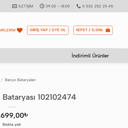
İLETIŞIM
09:00 - 18:00
0 532 252 25 45
GIRIŞ YAP / ÜYE OL
SEPET /
0,00
₺
RİLERİM
İndirimli Ürünler
/
Banyo Bataryaları
o Bataryası 102102474
.699,00
₺
Stokta yok