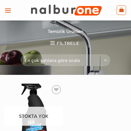
İçeriğe
atla
Temizlik Ürünleri
FILTRELE
Favorilere
Ekle
STOKTA YOK