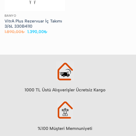
BANYO
VitrA Plus Rezervuar İç Takımı
3/6L 330B4110
Orijinal
Şu
1.890,00
₺
1.390,00
₺
fiyat:
andaki
1.890,00₺.
fiyat:
1.390,00₺.
1000 TL Üstü Alışverişler Ücretsiz Kargo
%100 Müşteri Memnuniyeti