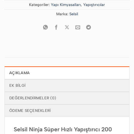
109,90₺.
Kategoriler:
Yapı Kimyasalları
,
Yapıştırıcılar
Marka:
Selsil
AÇIKLAMA
EK BILGI
DEĞERLENDIRMELER (0)
ÖDEME SEÇENEKLERI
Selsil Ninja Süper Hızlı Yapıştırıcı 200