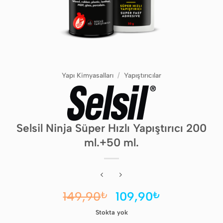
Yapı Kimyasalları
/
Yapıştırıcılar
Selsil Ninja Süper Hızlı Yapıştırıcı 200
ml.+50 ml.
Orijinal
Şu
149,90
109,90
₺
₺
fiyat:
andaki
Stokta yok
149,90₺.
fiyat: