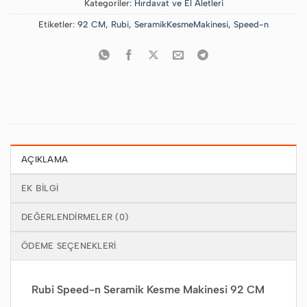
Kategoriler:
Hırdavat ve El Aletleri
Etiketler:
92 CM
,
Rubi
,
SeramikKesmeMakinesi
,
Speed-n
AÇIKLAMA
EK BILGI
DEĞERLENDIRMELER (0)
ÖDEME SEÇENEKLERI
Rubi Speed-n Seramik Kesme Makinesi 92 CM