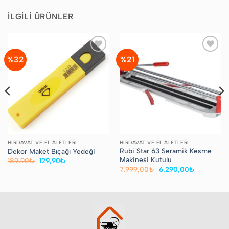
İLGILI ÜRÜNLER
%32
%21
Favorilere
Favorilere
Ekle
Ekle
HIRDAVAT VE EL ALETLERI
HIRDAVAT VE EL ALETLERI
Rubi Star 63 Seramik Kesme
Dekor Maket Bıçağı Yedeği
Makinesi Kutulu
Orijinal
Şu
189,90
₺
129,90
₺
fiyat:
andaki
Orijinal
Şu
7.999,00
₺
6.290,00
₺
189,90₺.
fiyat:
fiyat:
andaki
129,90₺.
7.999,00₺.
fiyat:
6.290,00₺