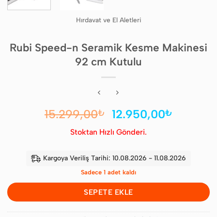
Hırdavat ve El Aletleri
Rubi Speed-n Seramik Kesme Makinesi
92 cm Kutulu
Orijinal
Şu
15.299,00
12.950,00
₺
₺
fiyat:
andaki
Stoktan Hızlı Gönderi.
15.299,00₺.
fiyat:
12.950,
Kargoya Veriliş Tarihi: 10.08.2026 - 11.08.2026
Sadece 1 adet kaldı
SEPETE EKLE