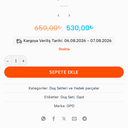
Orijinal
Şu
650,00
530,00
₺
₺
fiyat:
andaki
650,00₺.
fiyat:
Kargoya Veriliş Tarihi: 06.08.2026 - 07.08.2026
530,00₺.
Stokta
GPD Arbeka Askılı Duş Seti 5 Fonksiyonlu Ds50 adet
SEPETE EKLE
Kategoriler:
Duş Setleri ve Yedek parçalar
Etiketler:
Duş Seti
,
Gpd
Marka:
GPD