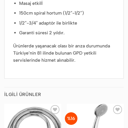
Masaj etkilİ
150cm spiral hortum (1/2″-1/2″)
1/2″-3/4″ adaptör ile birlikte
Garanti süresi 2 yıldır.
Ürünlerde yaşanacak olası bir arıza durumunda
Türkiye’nin 81 ilinde bulunan GPD yetkili
servislerinde hizmet alınabilir.
İLGILI ÜRÜNLER
%16
Favorilere
Favorilere
Ekle
Ekle