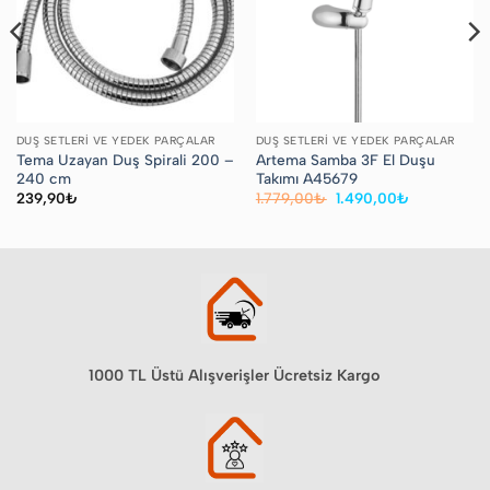
DUŞ SETLERI VE YEDEK PARÇALAR
DUŞ SETLERI VE YEDEK PARÇALAR
Tema Uzayan Duş Spirali 200 –
Artema Samba 3F El Duşu
240 cm
Takımı A45679
Orijinal
Şu
239,90
₺
1.779,00
₺
1.490,00
₺
fiyat:
andaki
1.779,00₺.
fiyat:
1.490,00₺.
1000 TL Üstü Alışverişler Ücretsiz Kargo