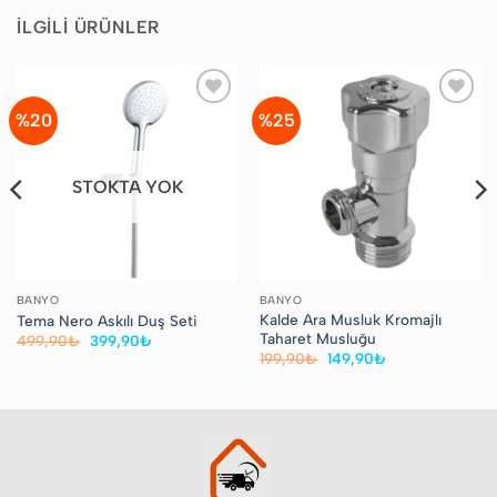
İLGILI ÜRÜNLER
%20
%25
Favorilere
Favorilere
Ekle
Ekle
STOKTA YOK
BANYO
BANYO
Kalde Ara Musluk Kromajlı
Tema Nero Askılı Duş Seti
Taharet Musluğu
Orijinal
Şu
499,90
₺
399,90
₺
fiyat:
andaki
Orijinal
Şu
199,90
₺
149,90
₺
499,90₺.
fiyat:
fiyat:
andaki
399,90₺.
199,90₺.
fiyat:
149,90₺.