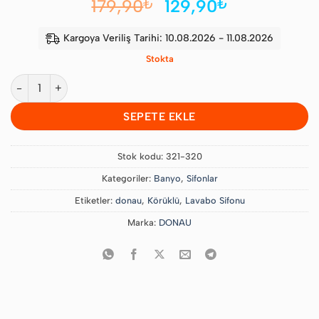
Orijinal
Şu
179,90
129,90
₺
₺
fiyat:
andaki
179,90₺.
fiyat:
Kargoya Veriliş Tarihi: 10.08.2026 - 11.08.2026
129,90₺.
Stokta
Donau Lüx Körüklü Lavabo Sifonu adet
SEPETE EKLE
Stok kodu:
321-320
Kategoriler:
Banyo
,
Sifonlar
Etiketler:
donau
,
Körüklü
,
Lavabo Sifonu
Marka:
DONAU