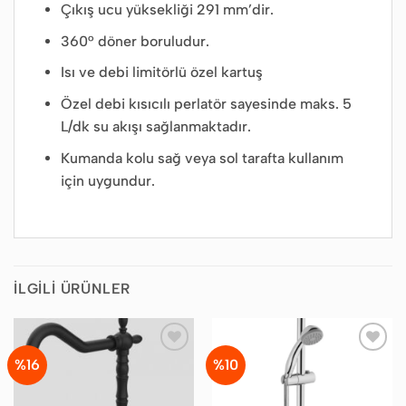
Çıkış ucu yüksekliği 291 mm’dir.
360° döner boruludur.
Isı ve debi limitörlü özel kartuş
Özel debi kısıcılı perlatör sayesinde maks. 5
L/dk su akışı sağlanmaktadır.
Kumanda kolu sağ veya sol tarafta kullanım
için uygundur.
İLGILI ÜRÜNLER
%16
%10
Favorilere
Favorilere
Ekle
Ekle