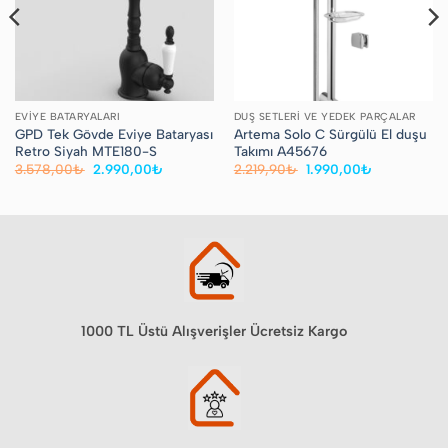
EVIYE BATARYALARI
DUŞ SETLERI VE YEDEK PARÇALAR
GPD Tek Gövde Eviye Bataryası
Artema Solo C Sürgülü El duşu
Retro Siyah MTE180-S
Takımı A45676
Orijinal
Şu
Orijinal
Şu
3.578,00
₺
2.990,00
₺
2.219,90
₺
1.990,00
₺
fiyat:
andaki
fiyat:
andaki
3.578,00₺.
fiyat:
2.219,90₺.
fiyat:
0₺.
2.990,00₺.
1.990,00₺.
1000 TL Üstü Alışverişler Ücretsiz Kargo