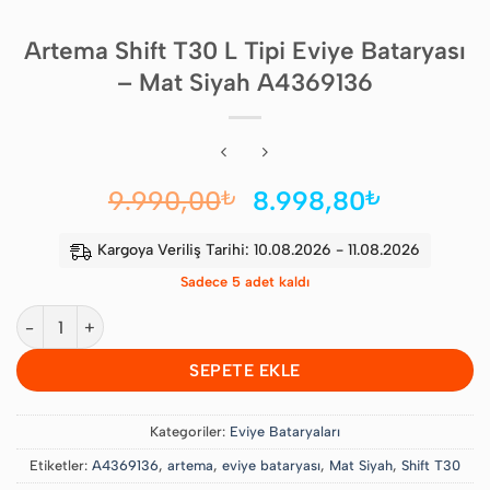
Artema Shift T30 L Tipi Eviye Bataryası
– Mat Siyah A4369136
Orijinal
Şu
9.990,00
8.998,80
₺
₺
fiyat:
andaki
9.990,00₺.
fiyat:
Kargoya Veriliş Tarihi: 10.08.2026 - 11.08.2026
8.998,8
Sadece 5 adet kaldı
Artema Shift T30 L Tipi Eviye Bataryası - Mat Siyah A4369136 a
SEPETE EKLE
Kategoriler:
Eviye Bataryaları
Etiketler:
A4369136
,
artema
,
eviye bataryası
,
Mat Siyah
,
Shift T30