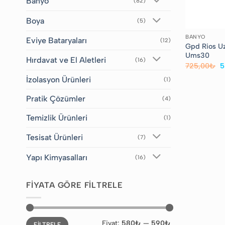
Banyo
(82)
Boya
(5)
BANYO
Eviye Bataryaları
(12)
Gpd Rios U
Ums30
Hırdavat ve El Aletleri
(16)
O
725,00
₺
5
fi
7
İzolasyon Ürünleri
(1)
Pratik Çözümler
(4)
Temizlik Ürünleri
(1)
Tesisat Ürünleri
(7)
Yapı Kimyasalları
(16)
FIYATA GÖRE FILTRELE
En
En
Fiyat:
580₺
—
590₺
FILTRELE