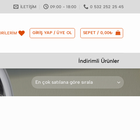
İLETIŞIM
09:00 - 18:00
0 532 252 25 45
GIRIŞ YAP / ÜYE OL
SEPET /
0,00
₺
RİLERİM
İndirimli Ürünler