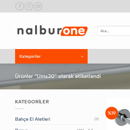
İçeriğe
atla
Ara:
Kategoriler
Ürünler “Ums30” olarak etiketlendi
KATEGORİLER
%19
Bahçe El Aletleri
(1)