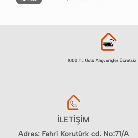
düşük
yüksek
fiyat
fiyat
1000 TL Üstü Alışverişler Ücretsiz
İLETİŞİM
Adres: Fahri Korutürk cd. No:71/A