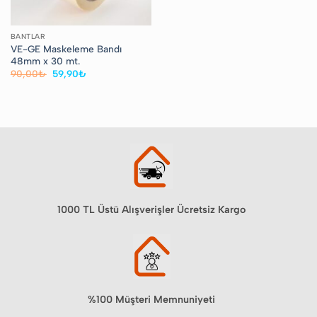
BANTLAR
VE-GE Maskeleme Bandı
48mm x 30 mt.
Orijinal
Şu
90,00
₺
59,90
₺
fiyat:
andaki
90,00₺.
fiyat:
59,90₺.
1000 TL Üstü Alışverişler Ücretsiz Kargo
%100 Müşteri Memnuniyeti