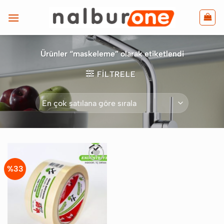
İçeriğe
atla
Ürünler “maskeleme” olarak etiketlendi
FILTRELE
%33
Favorilere
Ekle