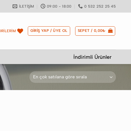
İLETIŞIM
09:00 - 18:00
0 532 252 25 45
GIRIŞ YAP / ÜYE OL
SEPET /
0,00
₺
RİLERİM
İndirimli Ürünler