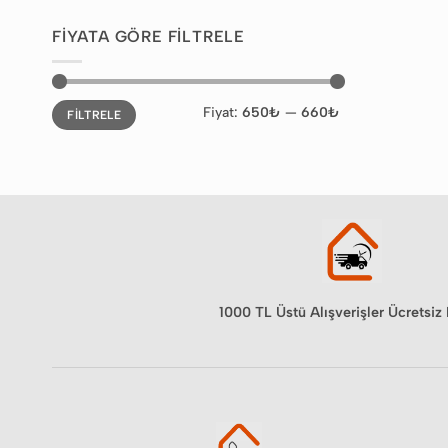
FIYATA GÖRE FILTRELE
En
En
Fiyat:
650₺
—
660₺
FILTRELE
düşük
yüksek
fiyat
fiyat
1000 TL Üstü Alışverişler Ücretsiz