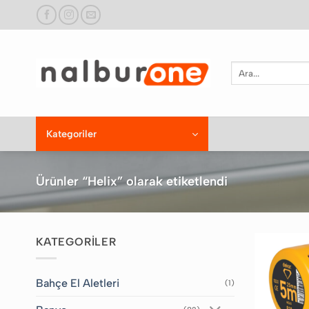
İçeriğe
atla
Ara:
Kategoriler
Ürünler “Helix” olarak etiketlendi
KATEGORİLER
Bahçe El Aletleri
(1)