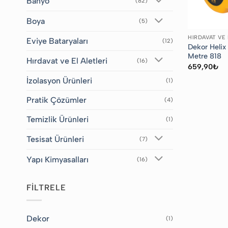
Banyo
(82)
Boya
(5)
HIRDAVAT VE 
Eviye Bataryaları
(12)
Dekor Helix 
Metre 818
Hırdavat ve El Aletleri
(16)
659,90
₺
İzolasyon Ürünleri
(1)
Pratik Çözümler
(4)
Temizlik Ürünleri
(1)
Tesisat Ürünleri
(7)
Yapı Kimyasalları
(16)
FİLTRELE
Dekor
(1)