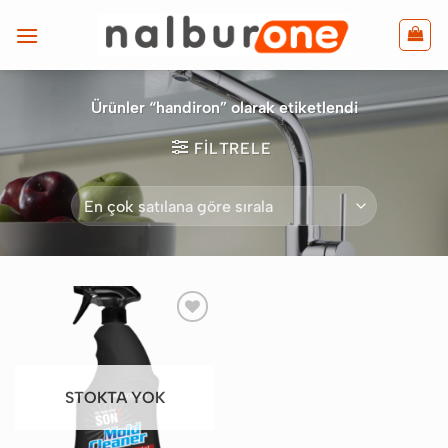
İçeriğe
atla
Ürünler “handiron” olarak etiketlendi
FILTRELE
Favorilere
Ekle
STOKTA YOK