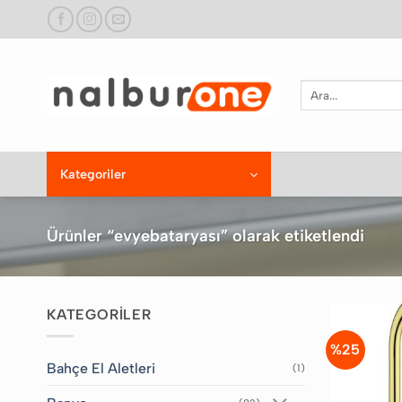
İçeriğe
atla
Ara:
Kategoriler
Ürünler “evyebataryası” olarak etiketlendi
KATEGORİLER
%25
Bahçe El Aletleri
(1)