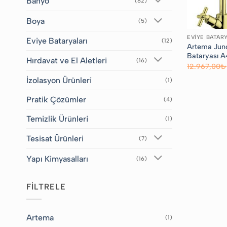
Banyo
(82)
Boya
(5)
EVIYE BATAR
Eviye Bataryaları
(12)
Artema Juno
Bataryası 
Hırdavat ve El Aletleri
(16)
12.967,00
₺
İzolasyon Ürünleri
(1)
Pratik Çözümler
(4)
Temizlik Ürünleri
(1)
Tesisat Ürünleri
(7)
Yapı Kimyasalları
(16)
FİLTRELE
Artema
(1)