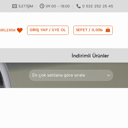
İLETIŞIM
09:00 - 18:00
0 532 252 25 45
GIRIŞ YAP / ÜYE OL
SEPET /
0,00
₺
RİLERİM
İndirimli Ürünler