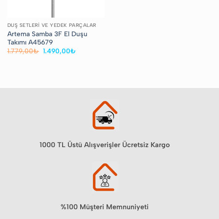
DUŞ SETLERI VE YEDEK PARÇALAR
Artema Samba 3F El Duşu
Takımı A45679
Orijinal
Şu
1.779,00
₺
1.490,00
₺
fiyat:
andaki
1.779,00₺.
fiyat:
1.490,00₺.
1000 TL Üstü Alışverişler Ücretsiz Kargo
%100 Müşteri Memnuniyeti