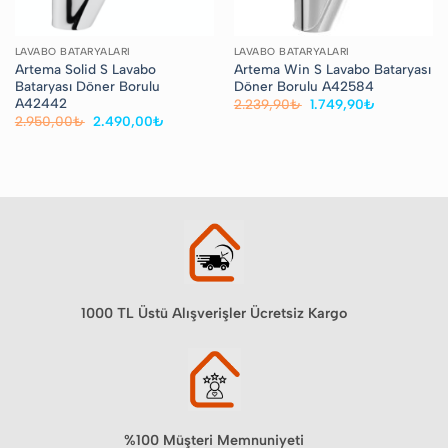
LAVABO BATARYALARI
LAVABO BATARYALARI
Artema Solid S Lavabo
Artema Win S Lavabo Bataryası
Bataryası Döner Borulu
Döner Borulu A42584
A42442
Orijinal
Şu
2.239,90
₺
1.749,90
₺
fiyat:
andaki
Orijinal
Şu
2.950,00
₺
2.490,00
₺
2.239,90₺.
fiyat:
fiyat:
andaki
1.749,90₺.
2.950,00₺.
fiyat:
2.490,00₺.
1000 TL Üstü Alışverişler Ücretsiz Kargo
%100 Müşteri Memnuniyeti