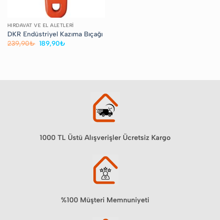
HIRDAVAT VE EL ALETLERI
DKR Endüstriyel Kazıma Bıçağı
Orijinal
Şu
239,90
₺
189,90
₺
fiyat:
andaki
239,90₺.
fiyat:
189,90₺.
1000 TL Üstü Alışverişler Ücretsiz Kargo
%100 Müşteri Memnuniyeti