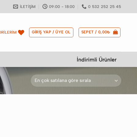
İLETIŞIM
09:00 - 18:00
0 532 252 25 45
GIRIŞ YAP / ÜYE OL
SEPET /
0,00
₺
RİLERİM
İndirimli Ürünler