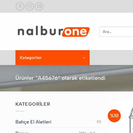
İçeriğe
atla
Ara:
Kategoriler
Ürünler “A45676” olarak etiketlendi
KATEGORİLER
%10
Bahçe El Aletleri
(1)