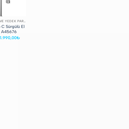
DUŞ SETLERI VE YEDEK PARÇALAR
 C Sürgülü El
ı A45676
Orijinal
Şu
1.990,00
₺
fiyat:
andaki
2.219,90₺.
fiyat:
1.990,00₺.