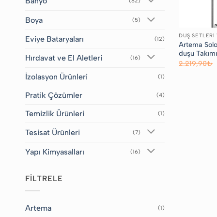
Banyo
(82)
Boya
(5)
Eviye Bataryaları
(12)
Artema Solo
duşu Takım
Hırdavat ve El Aletleri
(16)
2.219,90
₺
İzolasyon Ürünleri
(1)
Pratik Çözümler
(4)
Temizlik Ürünleri
(1)
Tesisat Ürünleri
(7)
Yapı Kimyasalları
(16)
FİLTRELE
Artema
(1)