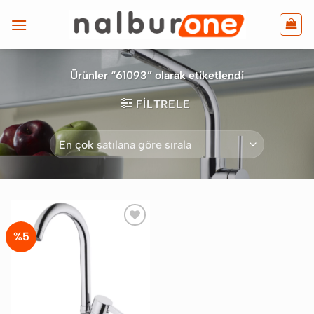
İçeriğe
atla
Ürünler “61093” olarak etiketlendi
FILTRELE
%5
Favorilere
Ekle