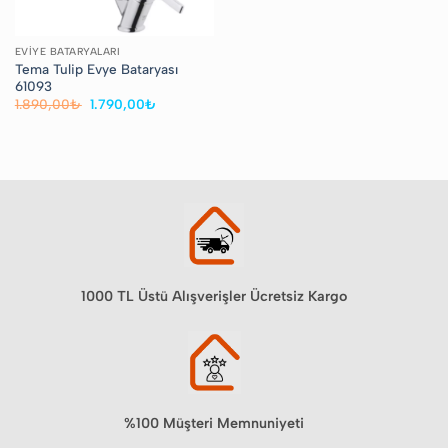
EVIYE BATARYALARI
Tema Tulip Evye Bataryası
61093
Orijinal
Şu
1.890,00
₺
1.790,00
₺
fiyat:
andaki
1.890,00₺.
fiyat:
1.790,00₺.
1000 TL Üstü Alışverişler Ücretsiz Kargo
%100 Müşteri Memnuniyeti