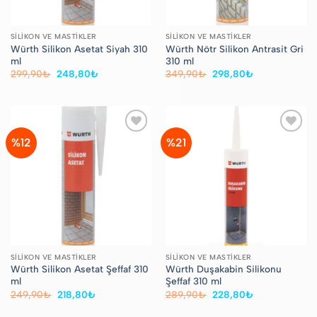
SILIKON VE MASTIKLER
SILIKON VE MASTIKLER
Würth Silikon Asetat Siyah 310
Würth Nötr Silikon Antrasit Gri
ml
310 ml
Orijinal
Şu
Orijinal
Şu
299,90
₺
248,80
₺
349,90
₺
298,80
₺
fiyat:
andaki
fiyat:
andaki
299,90₺.
fiyat:
349,90₺.
fiyat:
248,80₺.
298,80₺.
%12
%21
Favorilere
Favorilere
Ekle
Ekle
SILIKON VE MASTIKLER
SILIKON VE MASTIKLER
Würth Silikon Asetat Şeffaf 310
Würth Duşakabin Silikonu
ml
Şeffaf 310 ml
Orijinal
Şu
Orijinal
Şu
249,90
₺
218,80
₺
289,90
₺
228,80
₺
fiyat:
andaki
fiyat:
andaki
249,90₺.
fiyat:
289,90₺.
fiyat: