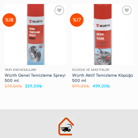
218,80₺.
228,80₺.
%18
%17
Favorilere
Favorilere
Ekle
Ekle
YAPI KIMYASALLARI
SILIKON VE MASTIKLER
Würth Genel Temizleme Spreyi
Würth Aktif Temizleme Köpüğü
500 ml.
500 ml
Orijinal
Şu
Orijinal
Şu
279,00
₺
229,00
₺
599,00
₺
499,00
₺
fiyat:
andaki
fiyat:
andaki
279,00₺.
fiyat:
599,00₺.
fiyat:
229,00₺.
499,00₺.