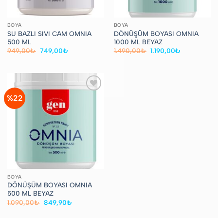
BOYA
BOYA
SU BAZLI SIVI CAM OMNIA
DÖNÜŞÜM BOYASI OMNIA
500 ML
1000 ML BEYAZ
Orijinal
Şu
Orijinal
Şu
949,00
₺
749,00
₺
1.490,00
₺
1.190,00
₺
fiyat:
andaki
fiyat:
andaki
949,00₺.
fiyat:
1.490,00₺.
fiyat:
749,00₺.
1.190,00₺.
%22
Favorilere
Ekle
BOYA
DÖNÜŞÜM BOYASI OMNIA
500 ML BEYAZ
Orijinal
Şu
1.090,00
₺
849,90
₺
fiyat:
andaki
1.090,00₺.
fiyat: