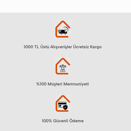
849,90₺.
1000 TL Üstü Alışverişler Ücretsiz Kargo
%100 Müşteri Memnuniyeti
100% Güvenli Ödeme